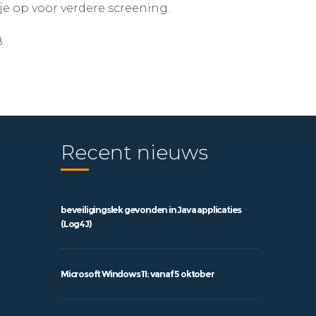
e op voor verdere screening.
.
Recent nieuws
beveiligingslek gevonden in Java applicaties
(Log4J)
Microsoft Windows 11: vanaf 5 oktober