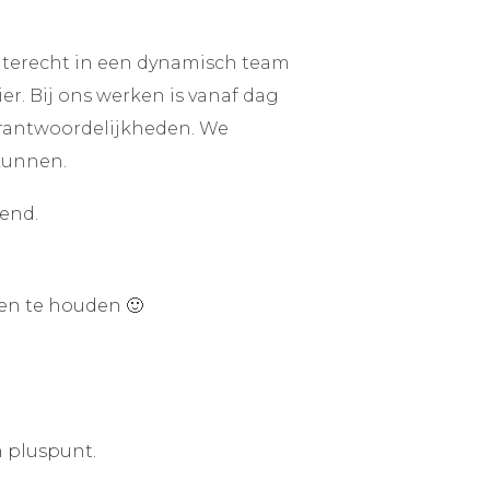
t terecht in een dynamisch team
r. Bij ons werken is vanaf dag
verantwoordelijkheden. We
 kunnen.
kend.
den te houden 🙂
n pluspunt.