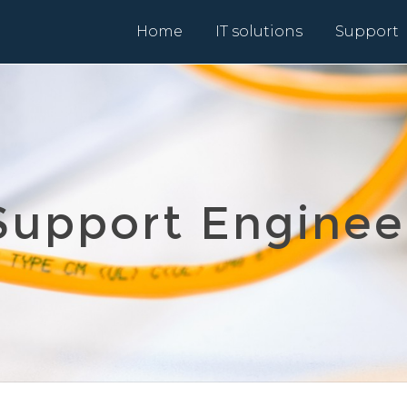
Home
IT solutions
Support
Support Enginee