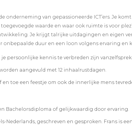
ende onderneming van gepassioneerde ICT’ers. Je kom
toegevoegde waarde en waar ook ruimte is voor plezie
twikkeling. Je krijgt talrijke uitdagingen en eigen 
oor onbepaalde duur en een loon volgens ervaring en
je persoonlijke kennis te verbreden zijn vanzelfspre
 worden aangevuld met 12 inhaalrustdagen.
 af en toe een feestje om ook de innerlijke mens tevre
n Bachelorsdiploma of gelijkwaardig door ervaring.
ls-Nederlands, geschreven en gesproken. Frans is ee