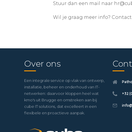
Stuur dan een mail naar hr@cube
Wil je graag meer info? Contac
Over ons
Cont
Een integrale service op vlak van ontwerp,
Path
installatie, beheer en onderhoud van IT-
netwerken: daarvoor kloppen heel wat
+32 (
kmo's uit Brugge en omstreken aan bij
info@
cube IT solutions, dat excelleert in een
flexibele en proactieve aanpak.