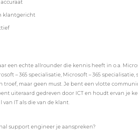
 accuraat
n klantgericht
tief
ar een echte allrounder die kennis heeft in o.a. Micr
rosoft – 365 specialisatie, Microsoft – 365 specialisatie
een troef, maar geen must. Je bent een vlotte commun
ent uiteraard gedreven door ICT en houdt ervan je ke
 van IT als die van de klant.
rnal support engineer je aanspreken?